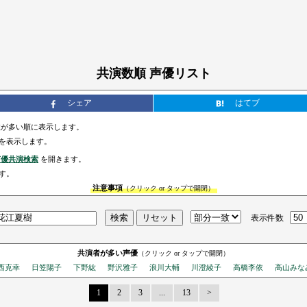
共演数順 声優リスト
シェア
はてブ
が多い順に表示します。
を表示します。
声優共演検索
を開きます。
す。
注意事項
（クリック or タップで開閉）
表示件数
共演者が多い声優
（クリック or タップで開閉）
西克幸
日笠陽子
下野紘
野沢雅子
浪川大輔
川澄綾子
高橋李依
高山みな
1
2
3
...
13
Next Page