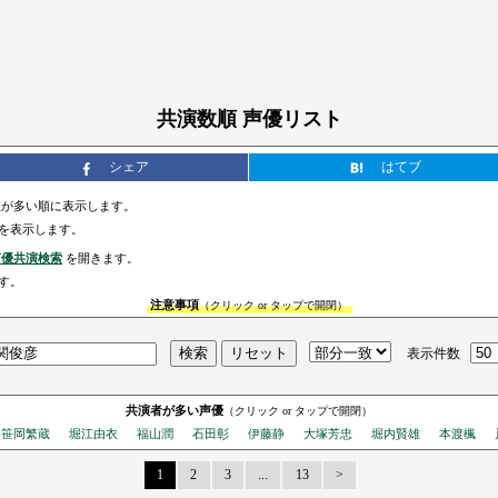
共演数順 声優リスト
シェア
はてブ
が多い順に表示します。
を表示します。
声優共演検索
を開きます。
す。
注意事項
（クリック or タップで開閉）
表示件数
共演者が多い声優
（クリック or タップで開閉）
笹岡繁蔵
堀江由衣
福山潤
石田彰
伊藤静
大塚芳忠
堀内賢雄
本渡楓
1
2
3
...
13
Next Page