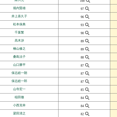
100
堀内賢雄
97
井上喜久子
96
松本保典
93
千葉繁
90
高木渉
89
檜山修之
89
桑島法子
88
山口勝平
87
保志総一朗
87
保志総一郎
87
山寺宏一
85
稲田徹
84
小西克幸
84
梁田清之
82