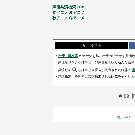
声優共演検索TOP
春アニメ
夏アニメ
秋アニメ
冬アニメ
ポスト
・
声優共演検索
のデータを基に声優の組合せを共演数
・声優名リンクを押すとその声優名で絞り込んだ結果
・共演数の
を押すと声優名が入力された状態で
・共演検索日を押すと共演検索された回数を表示しま
声優名
青山吉能