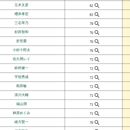
立木文彦
82
櫻井孝宏
81
三石琴乃
78
杉田智和
76
折笠愛
76
小杉十郎太
76
佐久間レイ
75
鈴村健一
72
宇垣秀成
72
島田敏
72
浪川大輔
71
福山潤
71
林原めぐみ
71
緒方賢一
70