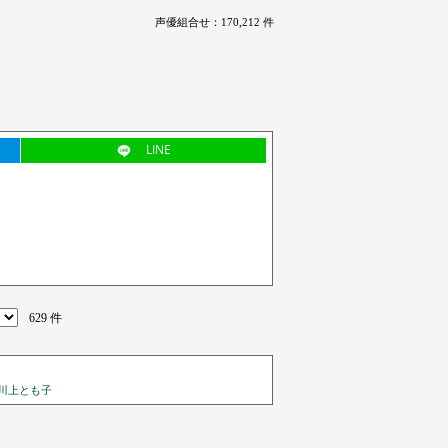
声優組合せ：170,212 件
LINE
629 件
川上とも子