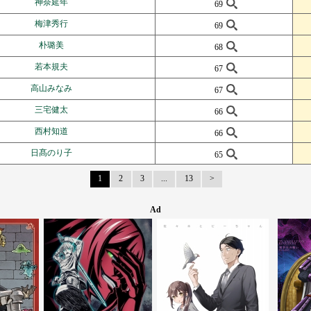
神奈延年
69
梅津秀行
69
朴璐美
68
若本規夫
67
高山みなみ
67
三宅健太
66
西村知道
66
日髙のり子
65
1
2
3
...
13
Next Page
Ad