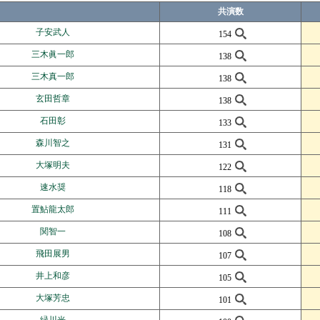
共演数
子安武人
154
三木眞一郎
138
三木真一郎
138
玄田哲章
138
石田彰
133
森川智之
131
大塚明夫
122
速水奨
118
置鮎龍太郎
111
関智一
108
飛田展男
107
井上和彦
105
大塚芳忠
101
緑川光