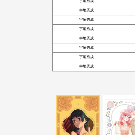
宇垣秀成
宇垣秀成
宇垣秀成
宇垣秀成
宇垣秀成
宇垣秀成
宇垣秀成
宇垣秀成