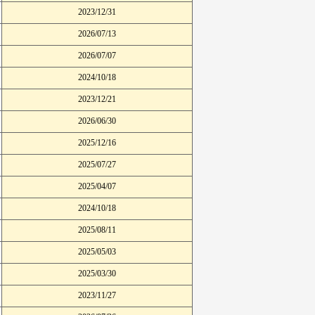
2023/12/31
2026/07/13
2026/07/07
2024/10/18
2023/12/21
2026/06/30
2025/12/16
2025/07/27
2025/04/07
2024/10/18
2025/08/11
2025/05/03
2025/03/30
2023/11/27