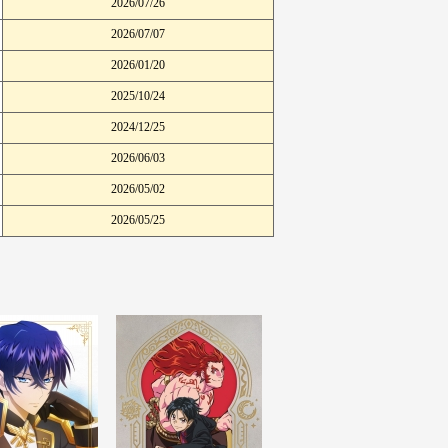
2026/07/26
2026/07/07
2026/01/20
2025/10/24
2024/12/25
2026/06/03
2026/05/02
2026/05/25