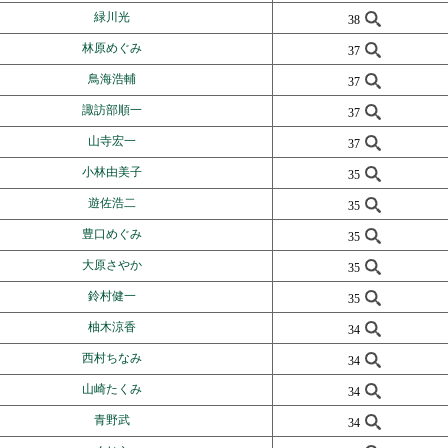
緑川光
38
林原めぐみ
37
鳥海浩輔
37
諏訪部順一
37
山寺宏一
37
小林由美子
35
遊佐浩二
35
豊口めぐみ
35
大原さやか
35
鈴村健一
35
柚木涼香
34
西村ちなみ
34
山崎たくみ
34
青野武
34