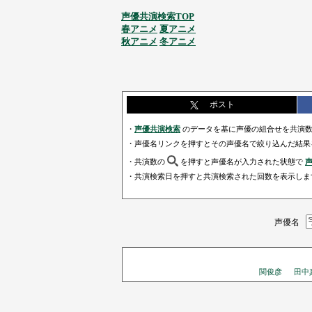
声優共演検索TOP
春アニメ
夏アニメ
秋アニメ
冬アニメ
ポスト
・
声優共演検索
のデータを基に声優の組合せを共演数
・声優名リンクを押すとその声優名で絞り込んだ結果
・共演数の
を押すと声優名が入力された状態で
・共演検索日を押すと共演検索された回数を表示しま
声優名
関俊彦
田中