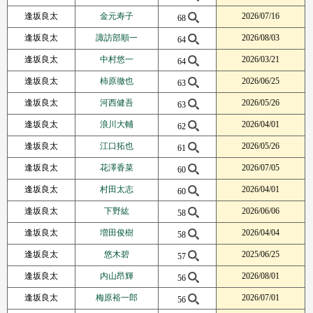
逢坂良太
金元寿子
2026/07/16
68
逢坂良太
諏訪部順一
2026/08/03
64
逢坂良太
中村悠一
2026/03/21
64
逢坂良太
柿原徹也
2026/06/25
63
逢坂良太
河西健吾
2026/05/26
63
逢坂良太
浪川大輔
2026/04/01
62
逢坂良太
江口拓也
2026/05/26
61
逢坂良太
花澤香菜
2026/07/05
60
逢坂良太
村田太志
2026/04/01
60
逢坂良太
下野紘
2026/06/06
58
逢坂良太
増田俊樹
2026/04/04
58
逢坂良太
悠木碧
2025/06/25
57
逢坂良太
内山昂輝
2026/08/01
56
逢坂良太
梅原裕一郎
2026/07/01
56