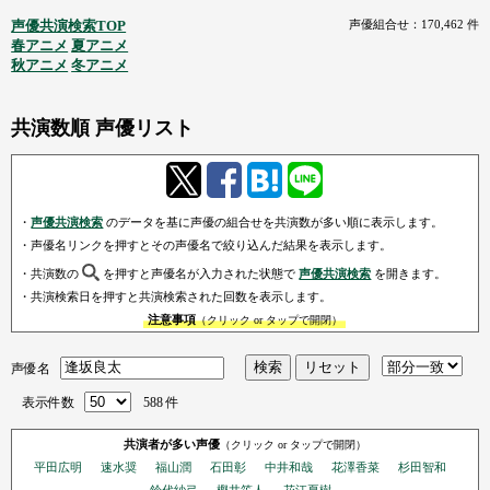
声優共演検索TOP
声優組合せ：170,462 件
春アニメ
夏アニメ
秋アニメ
冬アニメ
共演数順 声優リスト
・
声優共演検索
のデータを基に声優の組合せを共演数が多い順に表示します。
・声優名リンクを押すとその声優名で絞り込んだ結果を表示します。
・共演数の
を押すと声優名が入力された状態で
声優共演検索
を開きます。
・共演検索日を押すと共演検索された回数を表示します。
注意事項
（クリック or タップで開閉）
声優名
表示件数
588 件
共演者が多い声優
（クリック or タップで開閉）
平田広明
速水奨
福山潤
石田彰
中井和哉
花澤香菜
杉田智和