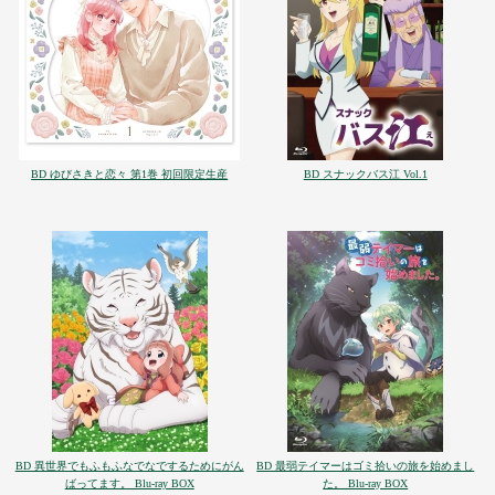
BD ゆびさきと恋々 第1巻 初回限定生産
BD スナックバス江 Vol.1
BD 異世界でもふもふなでなでするためにがん
BD 最弱テイマーはゴミ拾いの旅を始めまし
ばってます。 Blu-ray BOX
た。 Blu-ray BOX