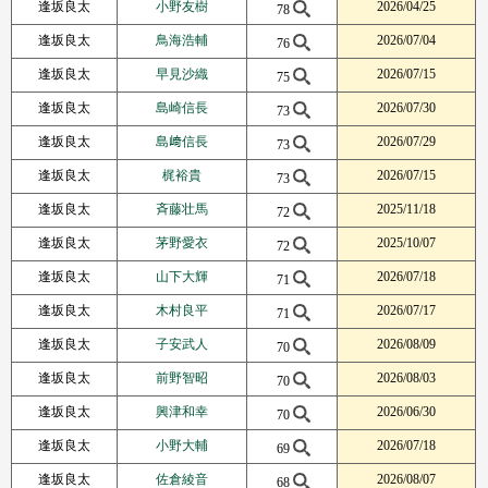
逢坂良太
小野友樹
2026/04/25
78
逢坂良太
鳥海浩輔
2026/07/04
76
逢坂良太
早見沙織
2026/07/15
75
逢坂良太
島崎信長
2026/07/30
73
逢坂良太
島﨑信長
2026/07/29
73
逢坂良太
梶裕貴
2026/07/15
73
逢坂良太
斉藤壮馬
2025/11/18
72
逢坂良太
茅野愛衣
2025/10/07
72
逢坂良太
山下大輝
2026/07/18
71
逢坂良太
木村良平
2026/07/17
71
逢坂良太
子安武人
2026/08/09
70
逢坂良太
前野智昭
2026/08/03
70
逢坂良太
興津和幸
2026/06/30
70
逢坂良太
小野大輔
2026/07/18
69
逢坂良太
佐倉綾音
2026/08/07
68