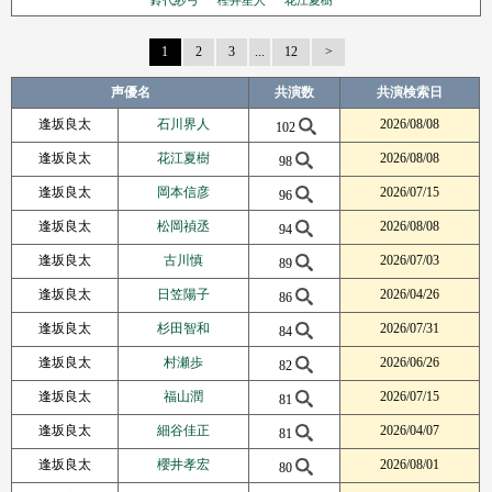
鈴代紗弓
樫井笙人
花江夏樹
1
2
3
...
12
Next Page
声優名
共演数
共演検索日
逢坂良太
石川界人
2026/08/08
102
逢坂良太
花江夏樹
2026/08/08
98
逢坂良太
岡本信彦
2026/07/15
96
逢坂良太
松岡禎丞
2026/08/08
94
逢坂良太
古川慎
2026/07/03
89
逢坂良太
日笠陽子
2026/04/26
86
逢坂良太
杉田智和
2026/07/31
84
逢坂良太
村瀬歩
2026/06/26
82
逢坂良太
福山潤
2026/07/15
81
逢坂良太
細谷佳正
2026/04/07
81
逢坂良太
櫻井孝宏
2026/08/01
80