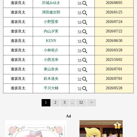
逢坂良太
沢城みゆき
2026/08/05
55
逢坂良太
津田健次郎
2026/01/25
55
逢坂良太
小野賢章
2026/07/24
53
逢坂良太
内山夕実
2026/07/22
53
逢坂良太
KENN
2026/06/30
53
逢坂良太
小林裕介
2026/03/28
53
逢坂良太
小西克幸
2025/10/02
53
逢坂良太
東山奈央
2026/07/01
52
逢坂良太
鈴木達央
2026/07/01
52
逢坂良太
平川大輔
2026/05/28
52
1
2
3
...
12
Next Page
Ad