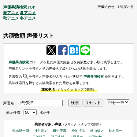
声優共演検索TOP
声優組合せ：169,534 件
春アニメ
夏アニメ
秋アニメ
冬アニメ
共演数順 声優リスト
・
声優共演検索
のデータを基に声優の組合せを共演数が多い順に表示します。
・声優名リンクを押すとその声優名で絞り込んだ結果を表示します。
・共演数の
を押すと声優名が入力された状態で
声優共演検索
を開きます。
・共演検索日を押すと共演検索された回数を表示します。
注意事項
（クリック or タップで開閉）
声優名
表示件数
459 件
共演者が多い声優
（クリック or タップで開閉）
保志総一朗
神谷浩史
田中美海
松岡禎丞
檜山修之
鈴村健一