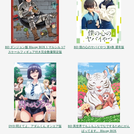
BD ダンジョン飯 Blu-ray BOX 1 マルシル 1/7
BD 僕の心のヤバイやつ 第4巻 通常版
スケールフィギュア付き完全数量限定版
DVD 悶えてよ、アダムくん オンエア版
BD 異世界でもふもふなでなでするためにがん
ばってます。 Blu-ray BOX