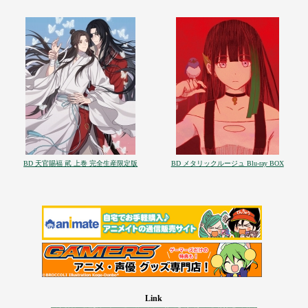
BD 天官賜福 貮 上巻 完全生産限定版
BD メタリックルージュ Blu-ray BOX
Link