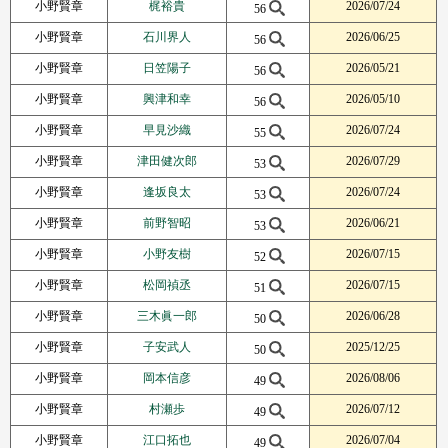
小野賢章
梶裕貴
2026/07/24
56
小野賢章
石川界人
2026/06/25
56
小野賢章
日笠陽子
2026/05/21
56
小野賢章
興津和幸
2026/05/10
56
小野賢章
早見沙織
2026/07/24
55
小野賢章
津田健次郎
2026/07/29
53
小野賢章
逢坂良太
2026/07/24
53
小野賢章
前野智昭
2026/06/21
53
小野賢章
小野友樹
2026/07/15
52
小野賢章
松岡禎丞
2026/07/15
51
小野賢章
三木眞一郎
2026/06/28
50
小野賢章
子安武人
2025/12/25
50
小野賢章
岡本信彦
2026/08/06
49
小野賢章
村瀬歩
2026/07/12
49
小野賢章
江口拓也
2026/07/04
49