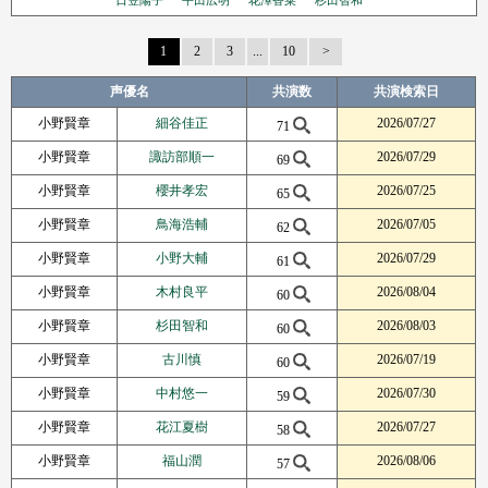
日笠陽子
平田広明
花澤香菜
杉田智和
1
2
3
...
10
Next Page
声優名
共演数
共演検索日
小野賢章
細谷佳正
2026/07/27
71
小野賢章
諏訪部順一
2026/07/29
69
小野賢章
櫻井孝宏
2026/07/25
65
小野賢章
鳥海浩輔
2026/07/05
62
小野賢章
小野大輔
2026/07/29
61
小野賢章
木村良平
2026/08/04
60
小野賢章
杉田智和
2026/08/03
60
小野賢章
古川慎
2026/07/19
60
小野賢章
中村悠一
2026/07/30
59
小野賢章
花江夏樹
2026/07/27
58
小野賢章
福山潤
2026/08/06
57