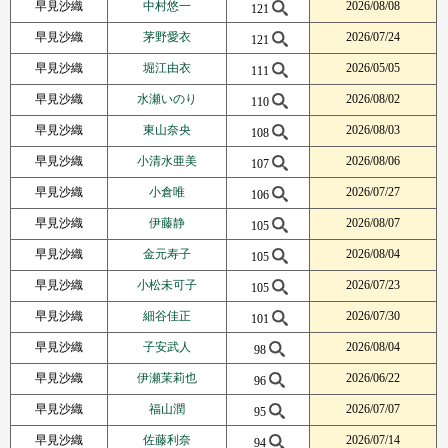
早見沙織
中村悠一
2026/08/08
121
早見沙織
茅野愛衣
2026/07/24
121
早見沙織
堀江由衣
2026/05/05
111
早見沙織
水瀬いのり
2026/08/02
110
早見沙織
東山奈央
2026/08/03
108
早見沙織
小清水亜美
2026/08/06
107
早見沙織
小倉唯
2026/07/27
106
早見沙織
伊藤静
2026/08/07
105
早見沙織
金元寿子
2026/08/04
105
早見沙織
小松未可子
2026/07/23
105
早見沙織
細谷佳正
2026/07/30
101
早見沙織
子安武人
2026/08/04
98
早見沙織
伊瀬茉莉也
2026/06/22
96
早見沙織
福山潤
2026/07/07
95
早見沙織
佐藤利奈
2026/07/14
94