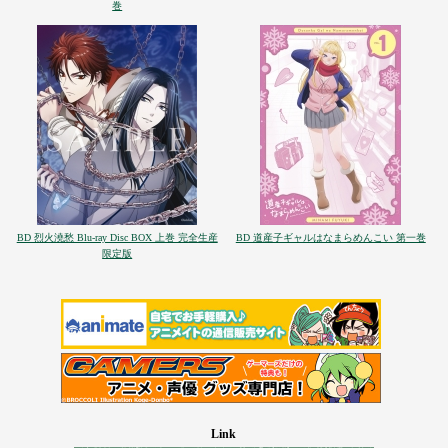
巻
BD 烈火澆愁 Blu-ray Disc BOX 上巻 完全生産
BD 道産子ギャルはなまらめんこい 第一巻
限定版
Link