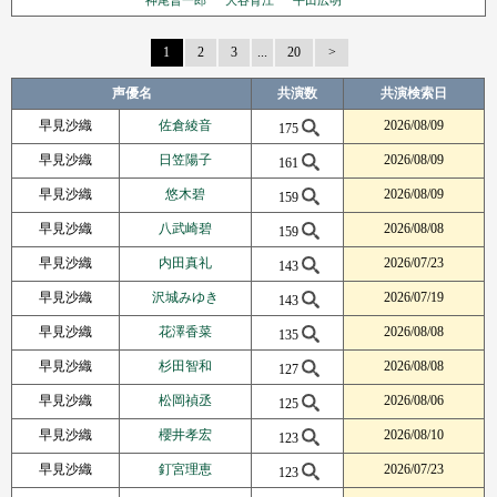
神尾晋一郎
大谷育江
平田広明
1
2
3
...
20
Next Page
声優名
共演数
共演検索日
早見沙織
佐倉綾音
2026/08/09
175
早見沙織
日笠陽子
2026/08/09
161
早見沙織
悠木碧
2026/08/09
159
早見沙織
八武崎碧
2026/08/08
159
早見沙織
内田真礼
2026/07/23
143
早見沙織
沢城みゆき
2026/07/19
143
早見沙織
花澤香菜
2026/08/08
135
早見沙織
杉田智和
2026/08/08
127
早見沙織
松岡禎丞
2026/08/06
125
早見沙織
櫻井孝宏
2026/08/10
123
早見沙織
釘宮理恵
2026/07/23
123