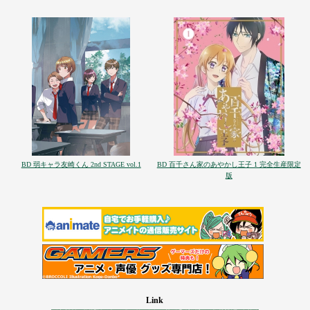
BD 弱キャラ友崎くん 2nd STAGE vol.1
BD 百千さん家のあやかし王子 1 完全生産限定
版
Link