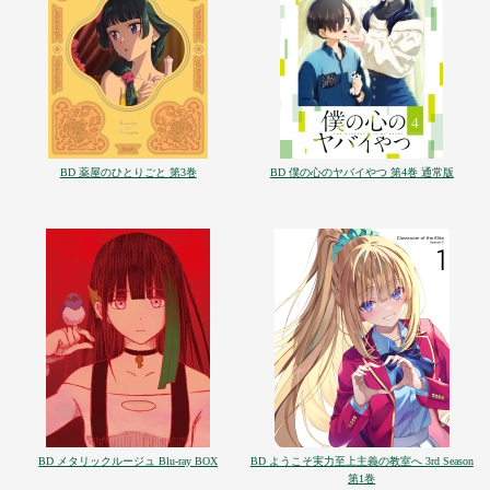
BD 薬屋のひとりごと 第3巻
BD 僕の心のヤバイやつ 第4巻 通常版
BD メタリックルージュ Blu-ray BOX
BD ようこそ実力至上主義の教室へ 3rd Season
第1巻