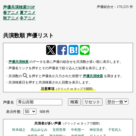
声優共演検索TOP
声優組合せ：170,225 件
春アニメ
夏アニメ
秋アニメ
冬アニメ
共演数順 声優リスト
・
声優共演検索
のデータを基に声優の組合せを共演数が多い順に表示します。
・声優名リンクを押すとその声優名で絞り込んだ結果を表示します。
・共演数の
を押すと声優名が入力された状態で
声優共演検索
を開きます。
・共演検索日を押すと共演検索された回数を表示します。
注意事項
（クリック or タップで開閉）
声優名
表示件数
608 件
共演者が多い声優
（クリック or タップで開閉）
幹本雄之
高山みなみ
玄田哲章
中村悠一
神谷浩史
子安武人