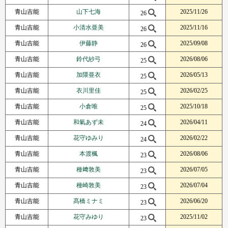
青山吉能
山下七海
2025/11/26
26
青山吉能
小清水亜美
2025/11/16
26
青山吉能
伊藤静
2025/09/08
26
青山吉能
鈴代紗弓
2026/08/06
25
青山吉能
加隈亜衣
2026/05/13
25
青山吉能
衣川里佳
2026/02/25
25
青山吉能
小倉唯
2025/10/18
25
青山吉能
和氣あず未
2026/04/11
24
青山吉能
花守ゆみり
2026/02/22
24
青山吉能
本渡楓
2026/08/06
23
青山吉能
種﨑敦美
2026/07/05
23
青山吉能
種崎敦美
2026/07/04
23
青山吉能
髙橋ミナミ
2026/06/20
23
青山吉能
花守みゆり
2025/11/02
23