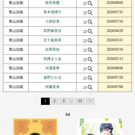
青山吉能
富田美憂
2026/08/06
22
青山吉能
青木瑠璃子
2026/07/31
22
青山吉能
小原好美
2026/07/16
22
青山吉能
高野麻里佳
2026/04/29
22
青山吉能
五十嵐裕美
2026/03/31
22
青山吉能
吉岡茉祐
2026/03/16
22
青山吉能
長縄まりあ
2026/01/13
22
青山吉能
河瀬茉希
2026/08/06
21
青山吉能
遠野ひかる
2026/07/29
21
青山吉能
伊藤美来
2026/07/08
21
1
2
3
...
13
Next Page
Ad