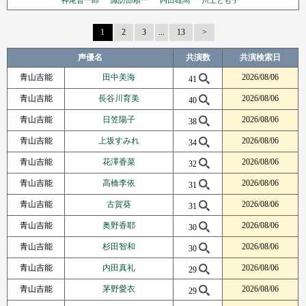
神尾晋一郎
諏訪部順一
内田雄馬
川上とも子
1
2
3
...
13
Next Page
声優名
共演数
共演検索日
青山吉能
田中美海
2026/08/06
41
青山吉能
長谷川育美
2026/08/06
40
青山吉能
日笠陽子
2026/08/06
38
青山吉能
上坂すみれ
2026/08/06
34
青山吉能
花澤香菜
2026/08/06
32
青山吉能
高橋李依
2026/08/06
31
青山吉能
古賀葵
2026/08/06
31
青山吉能
奥野香耶
2026/08/06
30
青山吉能
杉田智和
2026/08/06
30
青山吉能
内田真礼
2026/08/06
29
青山吉能
茅野愛衣
2026/08/06
29