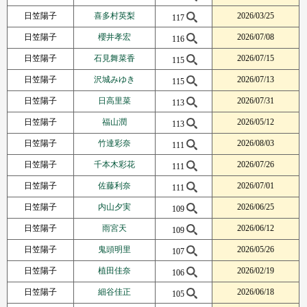
日笠陽子
喜多村英梨
2026/03/25
117
日笠陽子
櫻井孝宏
2026/07/08
116
日笠陽子
石見舞菜香
2026/07/15
115
日笠陽子
沢城みゆき
2026/07/13
115
日笠陽子
日高里菜
2026/07/31
113
日笠陽子
福山潤
2026/05/12
113
日笠陽子
竹達彩奈
2026/08/03
111
日笠陽子
千本木彩花
2026/07/26
111
日笠陽子
佐藤利奈
2026/07/01
111
日笠陽子
内山夕実
2026/06/25
109
日笠陽子
雨宮天
2026/06/12
109
日笠陽子
鬼頭明里
2026/05/26
107
日笠陽子
植田佳奈
2026/02/19
106
日笠陽子
細谷佳正
2026/06/18
105