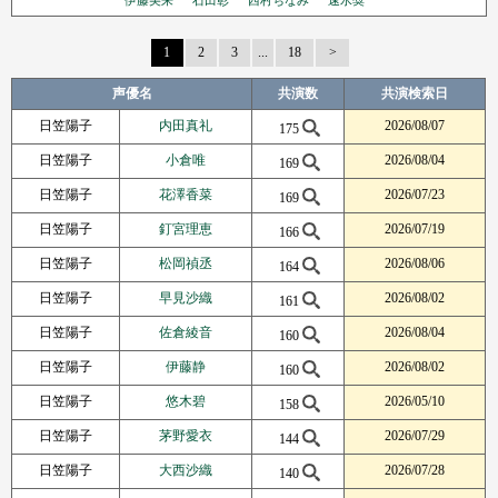
伊藤美来
石田彰
西村ちなみ
速水奨
1
2
3
...
18
Next Page
声優名
共演数
共演検索日
日笠陽子
内田真礼
2026/08/07
175
日笠陽子
小倉唯
2026/08/04
169
日笠陽子
花澤香菜
2026/07/23
169
日笠陽子
釘宮理恵
2026/07/19
166
日笠陽子
松岡禎丞
2026/08/06
164
日笠陽子
早見沙織
2026/08/02
161
日笠陽子
佐倉綾音
2026/08/04
160
日笠陽子
伊藤静
2026/08/02
160
日笠陽子
悠木碧
2026/05/10
158
日笠陽子
茅野愛衣
2026/07/29
144
日笠陽子
大西沙織
2026/07/28
140