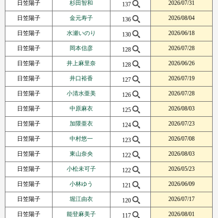
日笠陽子
杉田智和
2026/07/31
137
日笠陽子
金元寿子
2026/08/04
136
日笠陽子
水瀬いのり
2026/06/18
130
日笠陽子
岡本信彦
2026/07/28
128
日笠陽子
井上麻里奈
2026/06/26
128
日笠陽子
井口裕香
2026/07/19
127
日笠陽子
小清水亜美
2026/07/28
126
日笠陽子
中原麻衣
2026/08/03
125
日笠陽子
加隈亜衣
2026/07/23
124
日笠陽子
中村悠一
2026/07/08
123
日笠陽子
東山奈央
2026/08/03
122
日笠陽子
小松未可子
2026/05/23
122
日笠陽子
小林ゆう
2026/06/09
121
日笠陽子
堀江由衣
2026/07/17
120
日笠陽子
能登麻美子
2026/08/01
117