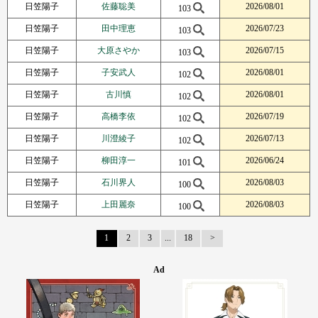
日笠陽子
佐藤聡美
2026/08/01
103
日笠陽子
田中理恵
2026/07/23
103
日笠陽子
大原さやか
2026/07/15
103
日笠陽子
子安武人
2026/08/01
102
日笠陽子
古川慎
2026/08/01
102
日笠陽子
高橋李依
2026/07/19
102
日笠陽子
川澄綾子
2026/07/13
102
日笠陽子
柳田淳一
2026/06/24
101
日笠陽子
石川界人
2026/08/03
100
日笠陽子
上田麗奈
2026/08/03
100
1
2
3
...
18
Next Page
Ad