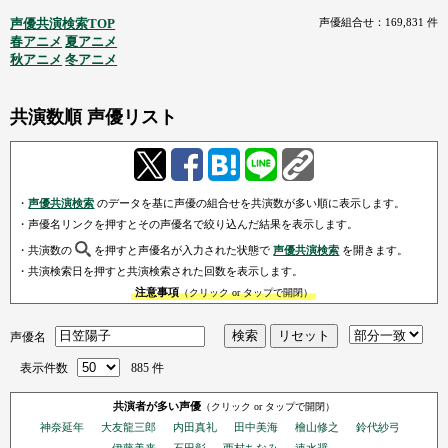
声優共演検索TOP
声優組合せ：169,831 件
春アニメ
夏アニメ
秋アニメ
冬アニメ
共演数順 声優リスト
・
声優共演検索
のデータを基に声優の組合せを共演数が多い順に表示します。
・声優名リンクを押すとその声優名で絞り込んだ結果を表示します。
・共演数の
を押すと声優名が入力された状態で
声優共演検索
を開きます。
・共演検索日を押すと共演検索された回数を表示します。
注意事項
（クリック or タップで開閉）
声優名
表示件数
885 件
共演者が多い声優
（クリック or タップで開閉）
神奈延年
大友龍三郎
内田真礼
田中美海
檜山修之
鈴代紗弓