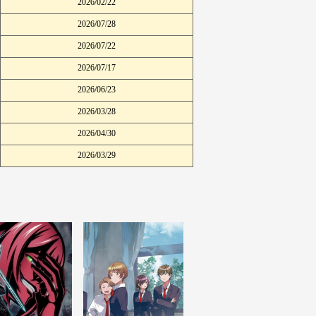
2026/02/22
2026/07/28
2026/07/22
2026/07/17
2026/06/23
2026/03/28
2026/04/30
2026/03/29