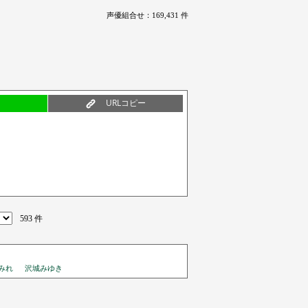
声優組合せ：169,431 件
URLコピー
593 件
みれ
沢城みゆき