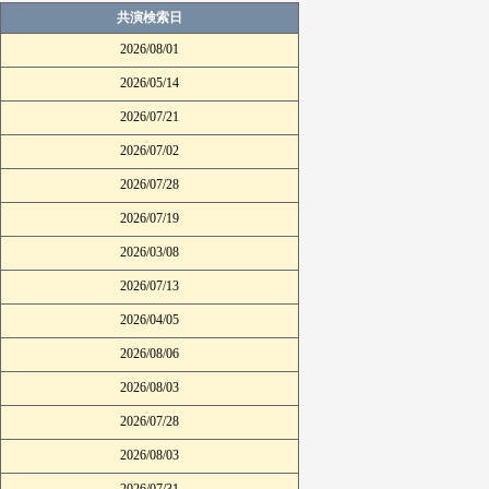
共演検索日
2026/08/01
2026/05/14
2026/07/21
2026/07/02
2026/07/28
2026/07/19
2026/03/08
2026/07/13
2026/04/05
2026/08/06
2026/08/03
2026/07/28
2026/08/03
2026/07/31