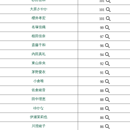
101
大原さやか
101
櫻井孝宏
101
名塚佳織
99
植田佳奈
97
斎藤千和
96
内田真礼
94
東山奈央
92
茅野愛衣
91
小倉唯
90
佐倉綾音
88
田中理恵
88
ゆかな
88
伊瀬茉莉也
86
川澄綾子
86