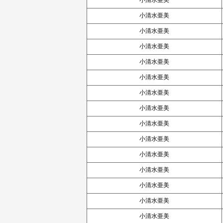
小清水亜美
小清水亜美
小清水亜美
小清水亜美
小清水亜美
小清水亜美
小清水亜美
小清水亜美
小清水亜美
小清水亜美
小清水亜美
小清水亜美
小清水亜美
小清水亜美