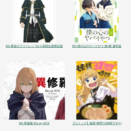
BD 葬送のフリーレン Vol.4 初回生産限定版
BD 僕の心のヤバイやつ 第4巻 通常版
BD 異修羅 Blu-ray BOX
【コミック】姫様“拷問”の時間です(1)