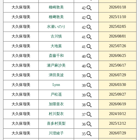
大久保瑠美
種崎敦美
2026/01/18
42
大久保瑠美
種﨑敦美
2025/11/10
42
大久保瑠美
水瀬いのり
2025/02/05
42
大久保瑠美
古川慎
2026/08/01
41
大久保瑠美
大地葉
2025/07/26
41
大久保瑠美
斎藤千和
2026/06/25
40
大久保瑠美
瀬戸麻沙美
2025/06/17
40
大久保瑠美
津田美波
2026/07/29
39
大久保瑠美
Lynn
2026/03/30
39
大久保瑠美
戸松遥
2025/09/27
39
大久保瑠美
加隈亜衣
2026/06/19
38
大久保瑠美
村川梨衣
2024/10/12
37
大久保瑠美
喜多村英梨
2025/12/12
36
大久保瑠美
川澄綾子
2026/07/29
35