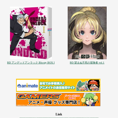
BD アンデッドアンラック Blu-ray BOX I
BD 望まぬ不死の冒険者 vol.1
Link