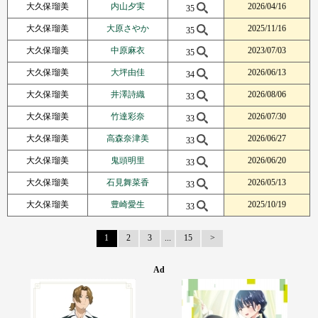
大久保瑠美
内山夕実
2026/04/16
35
大久保瑠美
大原さやか
2025/11/16
35
大久保瑠美
中原麻衣
2023/07/03
35
大久保瑠美
大坪由佳
2026/06/13
34
大久保瑠美
井澤詩織
2026/08/06
33
大久保瑠美
竹達彩奈
2026/07/30
33
大久保瑠美
高森奈津美
2026/06/27
33
大久保瑠美
鬼頭明里
2026/06/20
33
大久保瑠美
石見舞菜香
2026/05/13
33
大久保瑠美
豊崎愛生
2025/10/19
33
1
2
3
...
15
Next Page
Ad