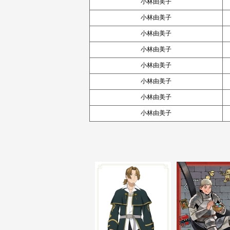
小林由美子
小林由美子
小林由美子
小林由美子
小林由美子
小林由美子
小林由美子
小林由美子