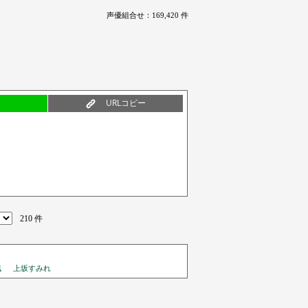
声優組合せ：169,420 件
URLコピー
210 件
楓
上坂すみれ