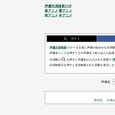
声優共演検索TOP
春アニメ
夏アニメ
秋アニメ
冬アニメ
ポスト
・
声優共演検索
のデータを基に声優の組合せを共演数
・声優名リンクを押すとその声優名で絞り込んだ結果
・共演数の
を押すと声優名が入力された状態で
・共演検索日を押すと共演検索された回数を表示しま
声優名
悠木碧
沢城