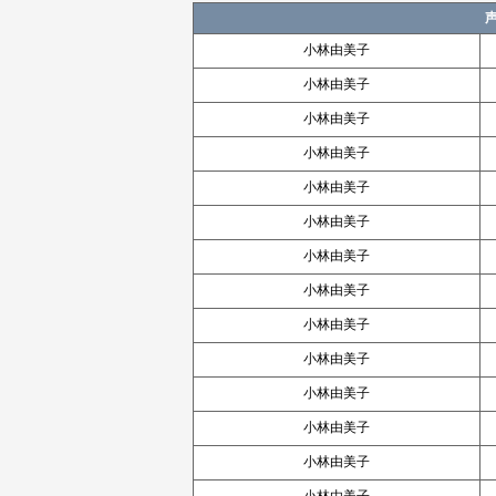
小林由美子
小林由美子
小林由美子
小林由美子
小林由美子
小林由美子
小林由美子
小林由美子
小林由美子
小林由美子
小林由美子
小林由美子
小林由美子
小林由美子