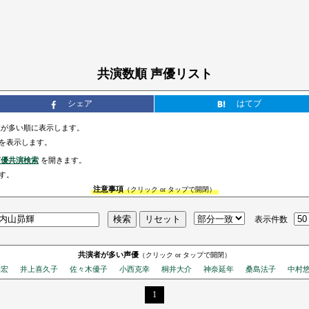
共演数順 声優リスト
シェア
はてブ
が多い順に表示します。
を表示します。
声優共演検索
を開きます。
す。
注意事項
（クリック or タップで開閉）
表示件数
共演者が多い声優
（クリック or タップで開閉）
孝宏
井上喜久子
佐々木優子
小西克幸
桐井大介
神奈延年
桑島法子
中村
1