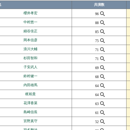
名
共演数
櫻井孝宏
96
中村悠一
88
細谷佳正
85
岡本信彦
75
浪川大輔
71
杉田智和
71
子安武人
69
鈴村健一
68
内田雄馬
64
梶裕貴
64
花澤香菜
63
島崎信長
61
宮野真守
52
羽多野渉