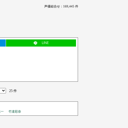
声優組合せ：169,445 件
LINE
25 件
悠一
竹達彩奈