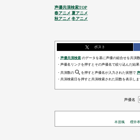
声優共演検索TOP
春アニメ
夏アニメ
秋アニメ
冬アニメ
ポスト
・
声優共演検索
のデータを基に声優の組合せを共演数
・声優名リンクを押すとその声優名で絞り込んだ結果
・共演数の
を押すと声優名が入力された状態で
・共演検索日を押すと共演検索された回数を表示しま
声優名
本渡楓
櫻井