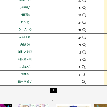
36
小林裕介
32
上田麗奈
32
戸松遥
32
M・A・O
31
赤崎千夏
27
谷山紀章
21
川村万梨阿
13
利根健太郎
11
辻あゆみ
8
櫻井智
5
佐々木優子
1
1
Ad